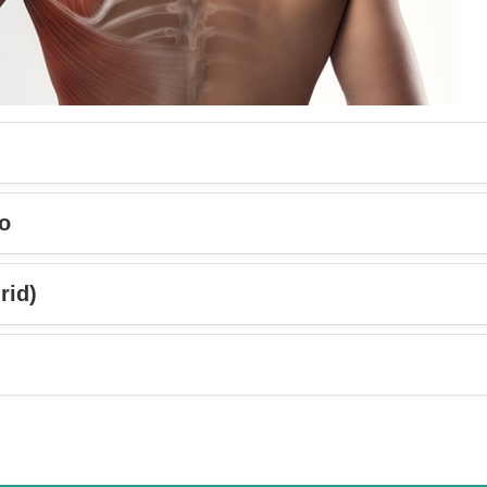
io
rid)