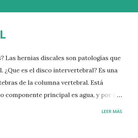
L
s? Las hernias discales son patologías que
l. ¿Que es el disco intervertebral? Es una
tebras de la columna vertebral. Está
 componente principal es agua, y por un
a función del disco es amortiguar las
LEER MÁS
 que se ve sometida nuestra columna y
re las vértebras. Cuando el disco es