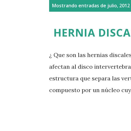
E
Mostrando entradas de julio, 2012
n
t
HERNIA DISCA
r
a
¿ Que son las hernias discale
d
afectan al disco intervertebra
a
estructura que separa las ver
s
compuesto por un núcleo cuyo
anillo fibroso que lo rodea. L
cargas, distribuir el peso al
estabilizar el movimiento ent