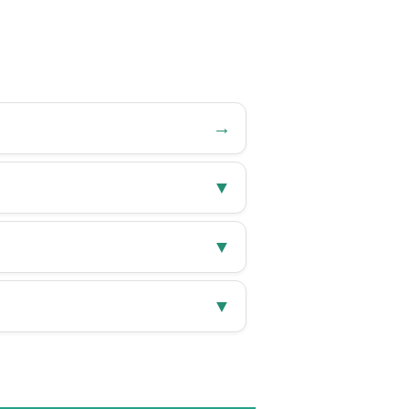
→
▼
▼
▼