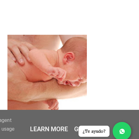
-agent
LEARN MORE
GOT IT
e usage
¿Te ayudo?