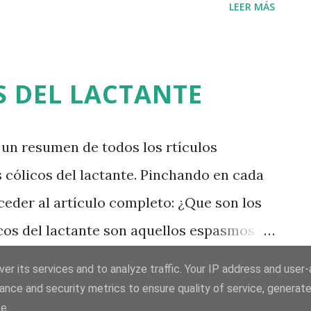
LEER MÁS
ñas bolsas de líquido cuya función es
ueso. Es una lesión que aparece
y sobre todo en aquellos que lo hacen en
S DEL LACTANTE
. Provoca dolor en la cara lateral de la
ue se produce entre la cintilla y el
 un resumen de todos los rtículos
 provocando la inflamación del tendón de
s cólicos del lactante. Pinchando en cada
ia lata tiene entre otras, la función de dar
ceder al artículo completo: ¿Que son los
s de cadera y rodilla, extendiendo la
icos del lactante son aquellos espasmos o
ierna, por lo que su función en el desar...
ntestino, que suelen aparecer entre los
LEER MÁS
er its services and to analyze traffic. Your IP address and user
s de vida del bebe. ¿Cómo saber si mi
ance and security metrics to ensure quality of service, generat
e.