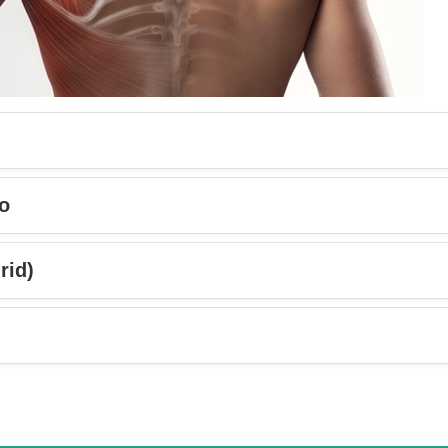
io
rid)