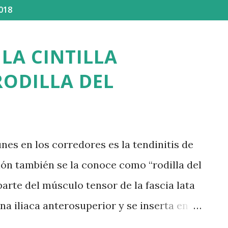
018
LA CINTILLA
RODILLA DEL
es en los corredores es la tendinitis de
 lesión también se la conoce como “rodilla del
parte del músculo tensor de la fascia lata
ina iliaca anterosuperior y se inserta en el
sa por encima del borde externo del fémur