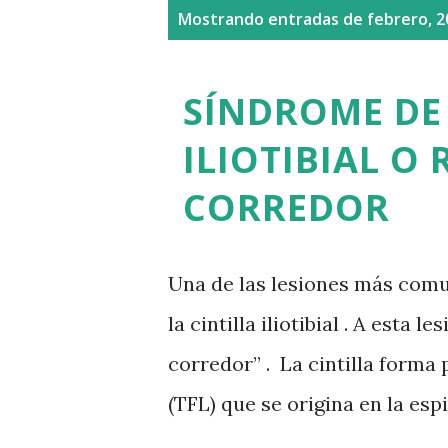
E
Mostrando entradas de febrero, 2
n
t
SÍNDROME DE 
r
ILIOTIBIAL O 
a
CORREDOR
d
a
s
Una de las lesiones más comun
la cintilla iliotibial . A esta
corredor” . La cintilla forma 
(TFL) que se origina en la esp
cóndilo lateral del fémur. Pa