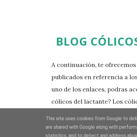
y por debajo tiene unas peque
amortiguar el roce sobre el h
habitualmente en corredores 
BLOG CÓLICO
asfalto, al ser un terreno duro
rodilla, debido a la fricción q
A continuación, te ofrecemos
epicóndilo lateral del fémur,
publicados en referencia a lo
inserción. El tensor de la fasc
uno de los enlaces, podras ac
estabilidad en los movimiento
cólicos del lactante? Los cól
rodilla en la extensión de la p
contracciones dolorosas del i
This site uses cookies from Google to deliv
quince días y los cuatro mese
are shared with Google along with perform
statistics, and to detect and address abus