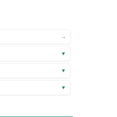
→
▼
▼
▼