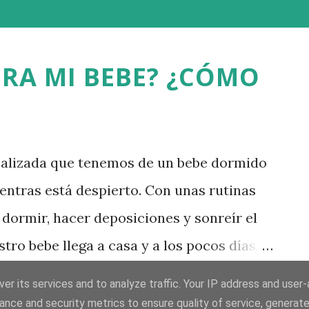
ORA MI BEBE? ¿CÓMO
ealizada que tenemos de un bebe dormido
entras está despierto. Con unas rutinas
 dormir, hacer deposiciones y sonreír el
tro bebe llega a casa y a los pocos días,
idad diferente, con un bebe que tiene
LEER MÁS
er its services and to analyze traffic. Your IP address and user
acer caca, con gases, la tripa hinchada,
ance and security metrics to ensure quality of service, generat