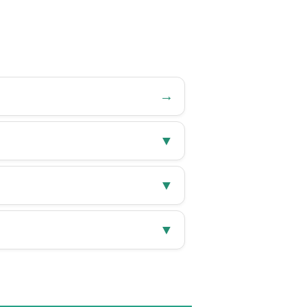
→
▼
▼
▼