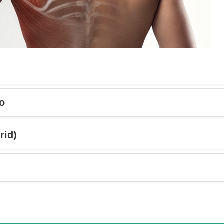
io
rid)