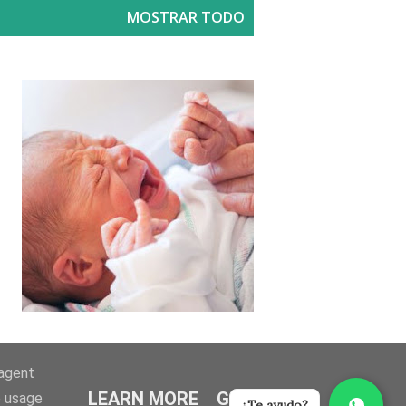
MOSTRAR TODO
-agent
LEARN MORE
GOT IT
e usage
¿Te ayudo?