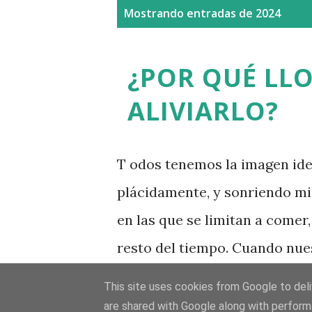
E
Mostrando entradas de 2024
n
t
¿POR QUÉ LL
r
ALIVIARLO?
a
d
T odos tenemos la imagen id
a
plácidamente, y sonriendo mi
s
en las que se limitan a comer,
resto del tiempo. Cuando nues
nos encontramos con una real
This site uses cookies from Google to deliv
llantos, con dificultad para h
are shared with Google along with perform